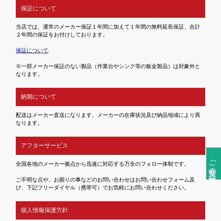
保証について
当店では、通常のメーカー保証１年間に加えて１年間の無料延長保証、合計
２年間の保証をお付けしております。
保証について
※一部メーカー保証のない製品（作業台やシンク等の板金製品）は対象外と
なります。
納期について
配送はメーカー直送になります。メーカーの在庫状況及び納品地域により異
なります。
アフターサービス
ご注文前の確認事項
全国各地のメーカー拠点から迅速に対応する万全のフォロー体制です。
ご不明な点や、お困りの事などのお問い合わせはお問い合わせフォーム及
び、下記フリーダイヤル（携帯可）でお気軽にお問い合わせください。
個人情報保護方針