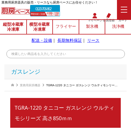
業務⽤厨房器具の販売・リースなら厨房ベースにお任せください！
0120-706-862
マイページ
会員登録
カート
縦型冷蔵庫
横型冷蔵庫
フライヤー
製氷機
洗浄機
冷凍庫
冷凍庫
配送・設備
｜
長期無料保証
｜
リース
ガスレンジ
業務用厨房機器
TGRA-1220 タニコー ガスレンジ ウルティモシリーズ 高さ850ｍｍ
TGRA-1220 タニコー ガスレンジ ウルティ
モシリーズ 高さ850ｍｍ