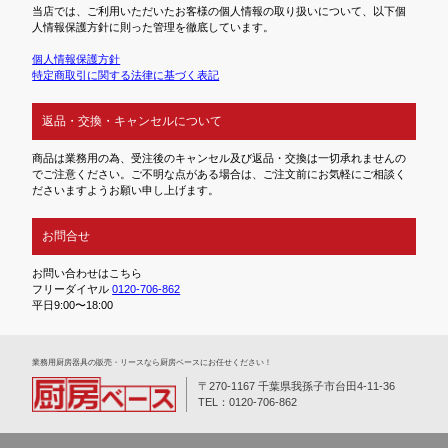
当店では、ご利用いただいたお客様の個人情報の取り扱いについて、以下個
人情報保護方針に則った管理を徹底しています。
個人情報保護方針
特定商取引に関する法律に基づく表記
返品・交換・キャンセルについて
商品は業務用の為、受注後のキャンセル及び返品・交換は一切承れませんの
でご注意ください。ご不明な点がある場合は、ご注文前にお気軽にご相談く
ださいますようお願い申し上げます。
お問合せ
お問い合わせはこちら
フリーダイヤル
0120-706-862
平日9:00〜18:00
業務⽤厨房器具の販売・リースなら厨房ベースにお任せください！
〒270-1167 千葉県我孫子市台田4-11-36
TEL：0120-706-862