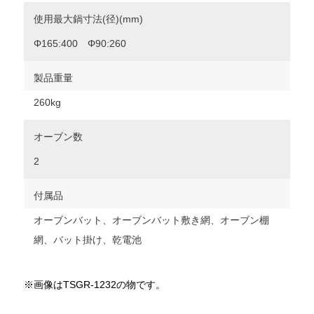
使用最大鍋寸法(径)(mm)
Φ165:400 Φ90:260
製品重量
260kg
オーブン数
2
付属品
オーブンバット、オーブンバット敷き網、オーブン棚
網、バット掛け、乾電池
※画像はTSGR-1232の物です。