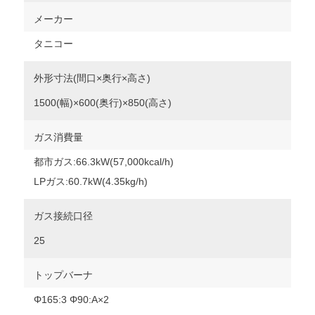
メーカー
タニコー
外形寸法(間口×奥行×高さ)
1500(幅)×600(奥行)×850(高さ)
ガス消費量
都市ガス:66.3kW(57,000kcal/h)
LPガス:60.7kW(4.35kg/h)
ガス接続口径
25
トップバーナ
Φ165:3 Φ90:A×2