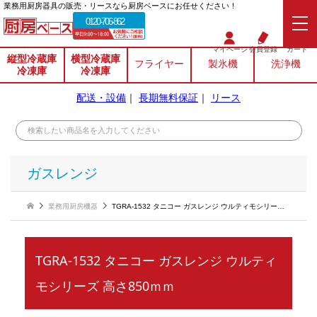
業務⽤厨房器具の販売・リースなら厨房ベースにお任せください！
0120-706-862
マイページ
会員登録
カート
縦型冷蔵庫
横型冷蔵庫
フライヤー
製氷機
洗浄機
冷凍庫
冷凍庫
配送・設備
｜
長期無料保証
｜
リース
ガスレンジ
業務用厨房機器
TGRA-1532 タニコー ガスレンジ ウルティモシリーズ 高さ850ｍｍ
TGRA-1532 タニコー ガスレンジ ウルティ
モシリーズ 高さ850ｍｍ