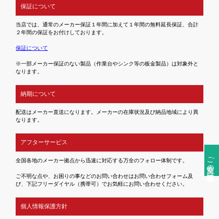
保証について
当店では、通常のメーカー保証１年間に加えて１年間の無料延長保証、合計
２年間の保証をお付けしております。
保証について
※一部メーカー保証のない製品（作業台やシンク等の板金製品）は対象外と
なります。
納期について
配送はメーカー直送になります。メーカーの在庫状況及び納品地域により異
なります。
アフターサービス
ご注文前の確認事項
全国各地のメーカー拠点から迅速に対応する万全のフォロー体制です。
ご不明な点や、お困りの事などのお問い合わせはお問い合わせフォーム及
び、下記フリーダイヤル（携帯可）でお気軽にお問い合わせください。
個人情報保護方針