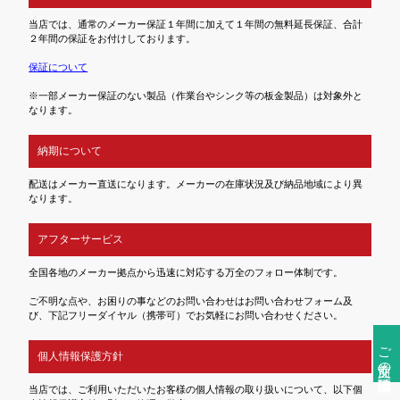
当店では、通常のメーカー保証１年間に加えて１年間の無料延長保証、合計
２年間の保証をお付けしております。
保証について
※一部メーカー保証のない製品（作業台やシンク等の板金製品）は対象外と
なります。
納期について
配送はメーカー直送になります。メーカーの在庫状況及び納品地域により異
なります。
アフターサービス
全国各地のメーカー拠点から迅速に対応する万全のフォロー体制です。
ご不明な点や、お困りの事などのお問い合わせはお問い合わせフォーム及
び、下記フリーダイヤル（携帯可）でお気軽にお問い合わせください。
ご注文前の確認事項
個人情報保護方針
当店では、ご利用いただいたお客様の個人情報の取り扱いについて、以下個