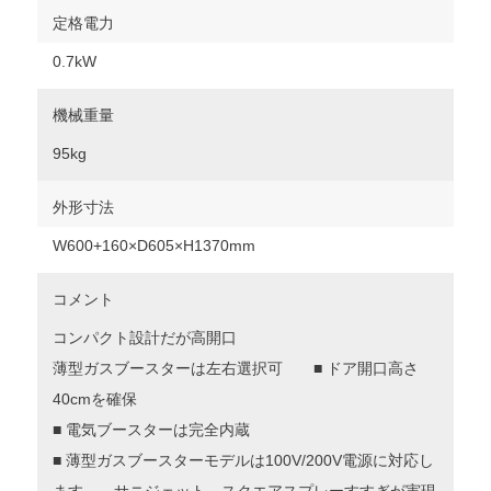
定格電力
0.7kW
機械重量
95kg
外形寸法
W600+160×D605×H1370mm
コメント
コンパクト設計だが高開口
薄型ガスブースターは左右選択可 ■ ドア開口高さ
40cmを確保
■ 電気ブースターは完全内蔵
■ 薄型ガスブースターモデルは100V/200V電源に対応し