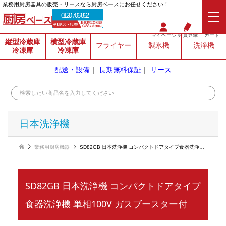
業務⽤厨房器具の販売・リースなら厨房ベースにお任せください！
0120-706-862
マイページ
会員登録
カート
縦型冷蔵庫
横型冷蔵庫
フライヤー
製氷機
洗浄機
冷凍庫
冷凍庫
配送・設備
｜
長期無料保証
｜
リース
日本洗浄機
業務用厨房機器
SD82GB 日本洗浄機 コンパクトドアタイプ食器洗浄機 単相100V ガスブースター付
SD82GB 日本洗浄機 コンパクトドアタイプ
食器洗浄機 単相100V ガスブースター付