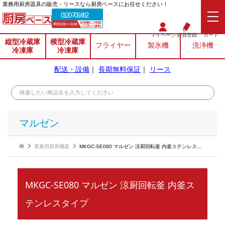
業務⽤厨房器具の販売・リースなら厨房ベースにお任せください！
0120-706-862
マイページ
会員登録
カート
縦型冷蔵庫
横型冷蔵庫
フライヤー
製氷機
洗浄機
冷凍庫
冷凍庫
配送・設備
｜
長期無料保証
｜
リース
マルゼン
業務用厨房機器
MKGC-SE080 マルゼン 涼厨回転釜 内釜ステンレスタイプ
MKGC-SE080 マルゼン 涼厨回転釜 内釜ス
テンレスタイプ