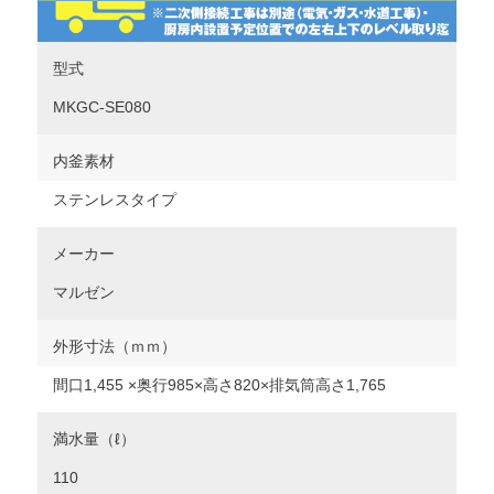
型式
MKGC-SE080
内釜素材
ステンレスタイプ
メーカー
マルゼン
外形寸法（ｍｍ）
間口1,455 ×奥行985×高さ820×排気筒高さ1,765
満水量（ℓ）
110