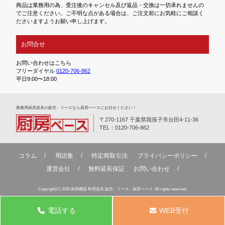
商品は業務用の為、受注後のキャンセル及び返品・交換は一切承れませんの
でご注意ください。ご不明な点がある場合は、ご注文前にお気軽にご相談く
ださいますようお願い申し上げます。
お問合せ
お問い合わせはこちら
フリーダイヤル
0120-706-862
平日9:00〜18:00
業務⽤厨房器具の販売・リースなら厨房ベースにお任せください！
〒270-1167 千葉県我孫子市台田4-11-36
TEL：0120-706-862
コラム
用語集
特定商取引法
プライバシーポリシー
運営会社
無料延⻑保証
お問い合わせ
Copyright(C) 2020 厨房機器 料理道具 販売・リース - 厨房ベース. All rights reserved.
電話する
WEB受付