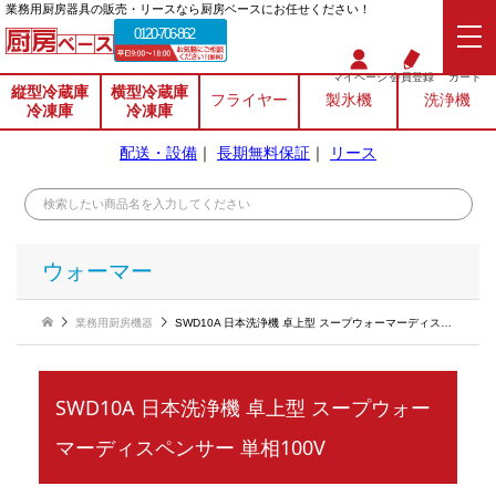
業務⽤厨房器具の販売・リースなら厨房ベースにお任せください！
0120-706-862
マイページ
会員登録
カート
縦型冷蔵庫
横型冷蔵庫
フライヤー
製氷機
洗浄機
冷凍庫
冷凍庫
配送・設備
｜
長期無料保証
｜
リース
ウォーマー
業務用厨房機器
SWD10A 日本洗浄機 卓上型 スープウォーマーディスペンサー 単相100V
SWD10A 日本洗浄機 卓上型 スープウォー
マーディスペンサー 単相100V