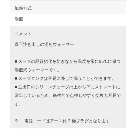
加熱方式
湯煎
コメント
直下注ぎ出しの湯煎ウォーマー
■ スープの品質劣化を防ぎながら温度を常に95℃に保つ
湯煎式ウォーマーです。
■ スープタンクは容易に外して洗うことができます。
■ 注出口のシリコンチューブは上から下にストレートに
露出しているため、衛生的で点検しやすく交換も容易で
す。
※１ 電源コードはアース付 2 極プラグとなります