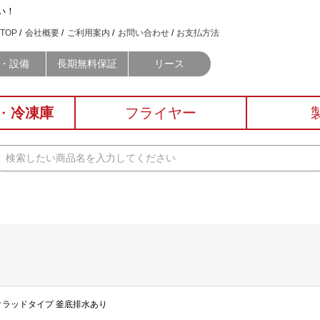
い！
TOP
会社概要
ご利用案内
お問い合わせ
お支払方法
・設備
長期無料保証
リース
・
冷凍庫
フライヤー
釜クラッドタイプ 釜底排水あり