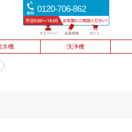
0120-706-862
マイページ
会員登録
カート
製氷機
洗浄機