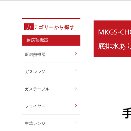
カ
テゴリーから探す
MKGS-
厨房熱機器
底排水あ
厨房熱機器
ガスレンジ
ガステーブル
フライヤー
中華レンジ