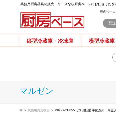
業務⽤厨房器具の販売・リースなら厨房ベースにお任せくださ
厨房ベース 
配送
縦型冷蔵庫
・
冷凍庫
横型冷蔵庫
マルゼン
業務用厨房機器
MKGS-CH055 ガス回転釜 手動点火・内