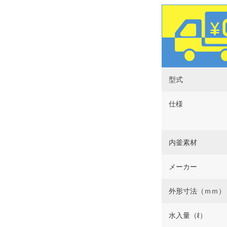
型式
仕様
内釜素材
メーカー
外形寸法（ｍｍ）
水入量（ℓ）