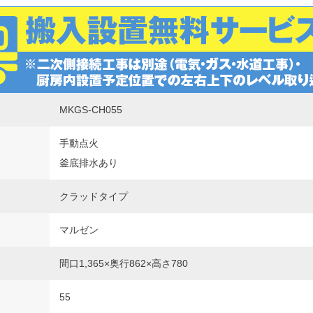
MKGS-CH055
手動点火
釜底排水あり
クラッドタイプ
マルゼン
間口1,365×奥行862×高さ780
55