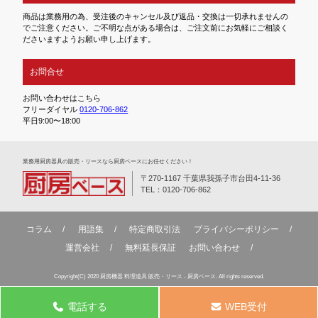
商品は業務用の為、受注後のキャンセル及び返品・交換は一切承れませんの
でご注意ください。ご不明な点がある場合は、ご注文前にお気軽にご相談く
ださいますようお願い申し上げます。
お問合せ
お問い合わせはこちら
フリーダイヤル
0120-706-862
平日9:00〜18:00
業務⽤厨房器具の販売・リースなら厨房ベースにお任せください！
〒270-1167 千葉県我孫子市台田4-11-36
TEL：0120-706-862
コラム
用語集
特定商取引法
プライバシーポリシー
運営会社
無料延⻑保証
お問い合わせ
Copyright(C) 2020 厨房機器 料理道具 販売・リース - 厨房ベース. All rights reserved.
電話する
WEB受付