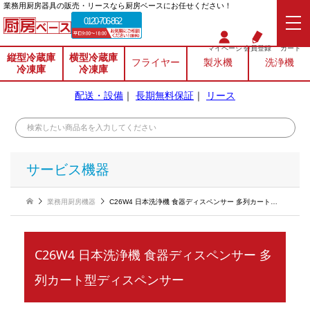
業務⽤厨房器具の販売・リースなら厨房ベースにお任せください！
0120-706-862
マイページ
会員登録
カート
縦型冷蔵庫
横型冷蔵庫
フライヤー
製氷機
洗浄機
冷凍庫
冷凍庫
配送・設備
｜
長期無料保証
｜
リース
サービス機器
業務用厨房機器
C26W4 日本洗浄機 食器ディスペンサー 多列カート型ディスペンサー
C26W4 日本洗浄機 食器ディスペンサー 多
列カート型ディスペンサー