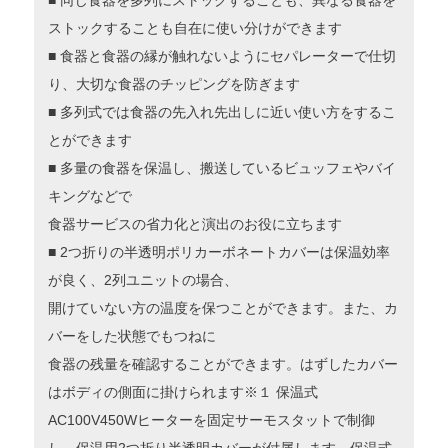
■ 同じ食器を多列にストックすることも、異なる食器を
ストックすることも自在に使い分けができます
■ 食器と食器の縁が触れないようにセパレーターで仕切
り、大切な食器のチッピングを防ぎます
■ 多列式では食器の先入れ先出しに近い使い方をするこ
とができます
■ 多量の食器を保温し、搬送しているビュッフェやバイ
キングなどで
食器サービスの省力化と演出のお役に立ちます
■ 2つ折りの半透明ポリカーボネートカバーは保温効率
が良く、2列ユニットの場合、
開けていない方の温度を保つことができます。また、カ
バーをした状態でもつねに
食器の残量を確認することができます。はずしたカバー
はボディの側面に掛けられます※１ 保温式
AC100V450Wヒーターを固定サーモスタットで制御