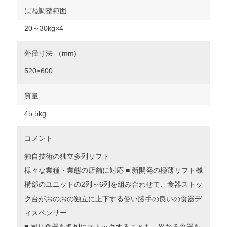
ばね調整範囲
20～30kg×4
外径寸法 （mm)
520×600
質量
45.5kg
コメント
独自技術の独立多列リフト
様々な業種・業態の店舗に対応 ■ 新開発の極薄リフト機
構部のユニットの2列～6列を組み合わせて、食器ストッ
ク台がおのおの独立に上下する使い勝手の良いの食器デ
ィスペンサー