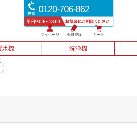
0120-706-862
マイページ
会員登録
カート
製氷機
洗浄機