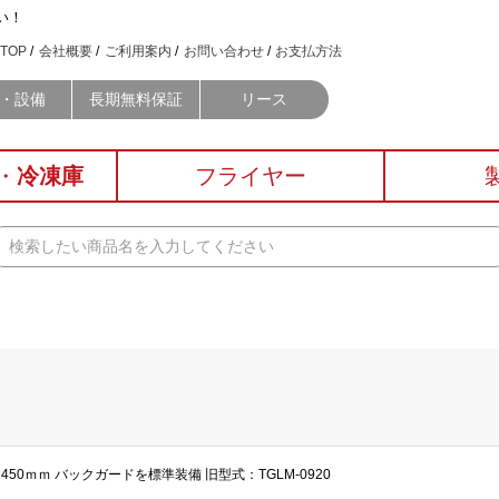
い！
TOP
会社概要
ご利用案内
お問い合わせ
お支払方法
・設備
長期無料保証
リース
・
冷凍庫
フライヤー
さ450ｍｍ バックガードを標準装備 旧型式：TGLM-0920