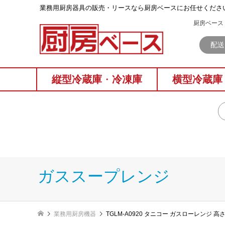
業務⽤厨房器具の販売・リースなら厨房ベースにお任せくださ
厨房ベース 
配送
縦型冷蔵庫
・
冷凍庫
横型冷蔵庫
ガススープレンジ
業務用厨房機器
TGLM-A0920 タニコー ガスローレンジ 高