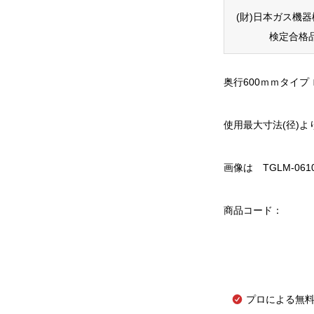
(財)日本ガス機
検定合格
奥行600ｍｍタイ
使用最大寸法(径)
画像は TGLM-06
商品コード：
プロによる無