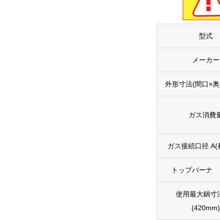
型式
メーカー
外形寸法(間口×奥
ガス消費
ガス接続口径 A(都
トップバーナ (φ
使用最大鍋寸法
(420mm