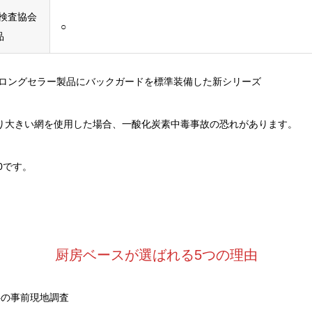
器検査協会
○
品
プ ロングセラー製品にバックガードを標準装備した新シリーズ
より大きい網を使用した場合、一酸化炭素中毒事故の恐れがあります。
10です。
厨房ベースが選ばれる5つの理由
料の事前現地調査