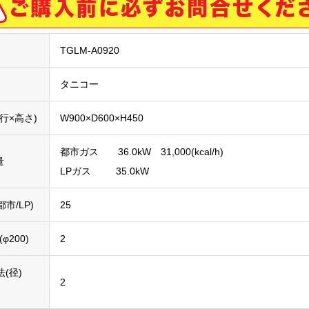
TGLM-A0920
タニコー
行×高さ)
W900×D600×H450
都市ガス 36.0kW 31,000(kcal/h)
量
LPガス 35.0kW
市/LP)
25
200)
2
(径)
2
)