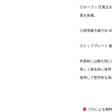
◎オーブン 圧電点火
置を装備。
◎使用最大鍋寸法 40
◎トッププレート 板
外装材には耐久性に優
美しく衛生的に使用
使用して堅牢性を高
プロによる無