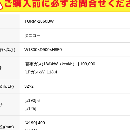
TGRM-1860BW
タニコー
行×高さ)
W1800×D900×H850
[都市ガス(13A)kW（kcal/h） ] 109,000
量
[LPガスkW] 118.4
市/LP)
32×2
[φ190] 6
ナ
[φ125] –
[Φ190] 400
)(mm)