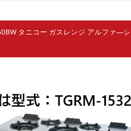
1860BW タニコー ガスレンジ アルファ―
ｍ