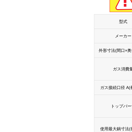
型式
メーカー
外形寸法(間口×奥
ガス消費
ガス接続口径 A(都
トップバー
使用最大鍋寸法(径