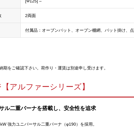
[Φ125] –
数
2両面
付属品：オーブンバット、オーブン棚網、バット掛け、点
納期をご確認下さい。荷作り・運賃は別途申し受けます。
ジ【アルファーシリーズ】
サル二重バーナを搭載し、安全性を追求
.3kW 強力ユニバーサル二重バーナ（φ190）を採用。