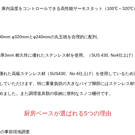
 庫内温度をコントロールできる高性能サーモスタット（100℃～320
0mm φ320mmとφ240mmの丸五徳を合理的に配列。
厚3mm 耐久性に優れたステンレス材を使用。（SUS 430, No4仕上げ
れた高級ステンレス材（SUS430、No.4仕上げ）を使用しているた
していただけます。特に重量負担の大きなパイプ脚部にはステンレス材SUS
めました。また調理道具類の収納に便利なスノコ棚付です。
厨房ベースが選ばれる5つの理由
料の事前現地調査