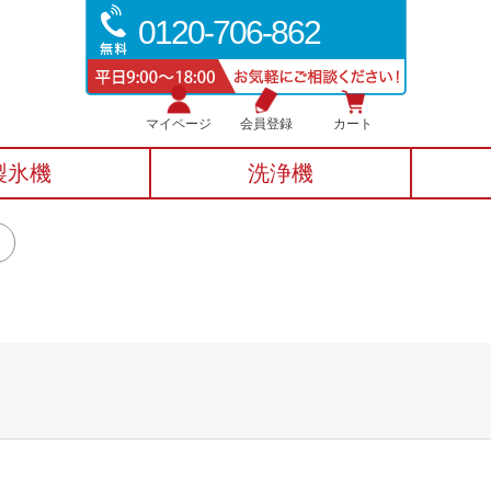
0120-706-862
マイページ
会員登録
カート
製氷機
洗浄機