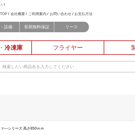
い！
TOP
会社概要
ご利用案内
お問い合わせ
お支払方法
・設備
長期無料保証
リース
・
冷凍庫
フライヤー
ルファ―シリーズ 高さ850ｍｍ