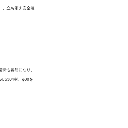
℃）、立ち消え安全装
）
め清掃も容易になり、
304材、φ38を