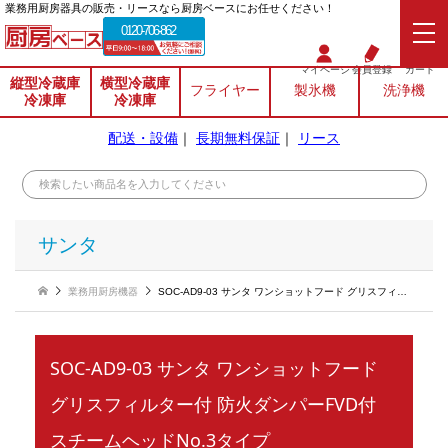
業務⽤厨房器具の販売・リースなら厨房ベースにお任せください！
0120-706-862
マイページ
会員登録
カート
縦型冷蔵庫
横型冷蔵庫
フライヤー
製氷機
洗浄機
冷凍庫
冷凍庫
配送・設備
｜
長期無料保証
｜
リース
サンタ
業務用厨房機器
SOC-AD9-03 サンタ ワンショットフード グリスフィルター付 防火ダンパーFVD付 スチームヘッドNo.3タイプ
SOC-AD9-03 サンタ ワンショットフード
グリスフィルター付 防火ダンパーFVD付
スチームヘッドNo.3タイプ