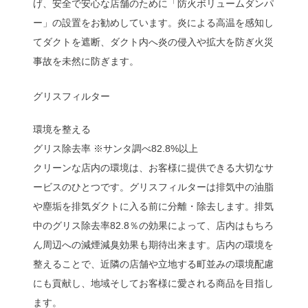
げ、安全で安心な店舗のために「防火ボリュームダンパ
ー」の設置をお勧めしています。炎による高温を感知し
てダクトを遮断、ダクト内へ炎の侵入や拡大を防ぎ火災
事故を未然に防ぎます。
グリスフィルター
環境を整える
グリス除去率 ※サンタ調べ82.8%以上
クリーンな店内の環境は、お客様に提供できる大切なサ
ービスのひとつです。グリスフィルターは排気中の油脂
や塵垢を排気ダクトに入る前に分離・除去します。排気
中のグリス除去率82.8％の効果によって、店内はもちろ
ん周辺への減煙減臭効果も期待出来ます。店内の環境を
整えることで、近隣の店舗や立地する町並みの環境配慮
にも貢献し、地域そしてお客様に愛される商品を目指し
ます。