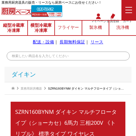
業務⽤厨房器具の販売・リースなら厨房ベースにお任せください！
0120-706-862
マイページ
会員登録
カート
縦型冷蔵庫
横型冷蔵庫
フライヤー
製氷機
洗浄機
冷凍庫
冷凍庫
配送・設備
｜
長期無料保証
｜
リース
ダイキン
業務用厨房機器
SZRN160BYNM ダイキン マルチフロータイプ（ショーカセ）6馬力 三相200V 《トリプル》 標準タイプ ワイヤレス
SZRN160BYNM ダイキン マルチフロータ
イプ（ショーカセ）6馬力 三相200V 《ト
リプル》 標準タイプ ワイヤレス