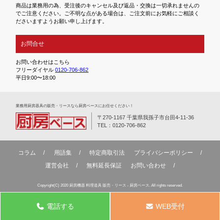
商品は業務用の為、受注後のキャンセル及び返品・交換は一切承れませんの
でご注意ください。ご不明な点がある場合は、ご注文前にお気軽にご相談く
ださいますようお願い申し上げます。
お問合せ
お問い合わせはこちら
フリーダイヤル
0120-706-862
平日9:00〜18:00
業務⽤厨房器具の販売・リースなら厨房ベースにお任せください！
〒270-1167 千葉県我孫子市台田4-11-36
TEL：0120-706-862
コラム
用語集
特定商取引法
プライバシーポリシー
運営会社
無料延⻑保証
お問い合わせ
Copyright(C) 2020 厨房機器 料理道具 販売・リース - 厨房ベース. All rights reserved.
電話する
WEB受付