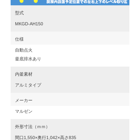
型式
MKGD-AH150
仕様
自動点火
釜底排水あり
内釜素材
アルミタイプ
メーカー
マルゼン
外形寸法（ｍｍ）
間口1,550×奥行1,042×高さ835