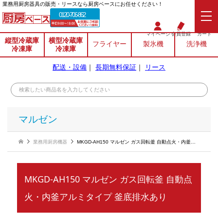
業務⽤厨房器具の販売・リースなら厨房ベースにお任せください！
0120-706-862
マイページ
会員登録
カート
縦型冷蔵庫
横型冷蔵庫
フライヤー
製氷機
洗浄機
冷凍庫
冷凍庫
配送・設備
｜
長期無料保証
｜
リース
マルゼン
業務用厨房機器
MKGD-AH150 マルゼン ガス回転釜 自動点火・内釜アルミタイプ 釜底排水あり
MKGD-AH150 マルゼン ガス回転釜 自動点
火・内釜アルミタイプ 釜底排水あり