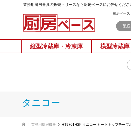
業務⽤厨房器具の販売・リースなら厨房ベースにお任せくださ
厨房ベース 
配送
縦型冷蔵庫
・
冷凍庫
横型冷蔵庫
タニコー
業務用厨房機器
HT9701H2P タニコー ヒートトップテ