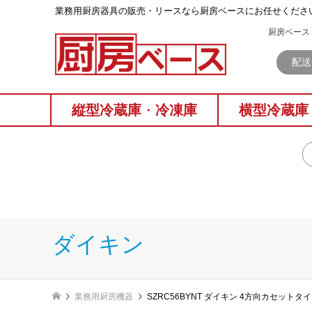
業務⽤厨房器具の販売・リースなら厨房ベースにお任せくださ
厨房ベース 
配送
縦型冷蔵庫
・
冷凍庫
横型冷蔵庫
ダイキン
業務用厨房機器
SZRC56BYNT ダイキン 4方向カセットタイ