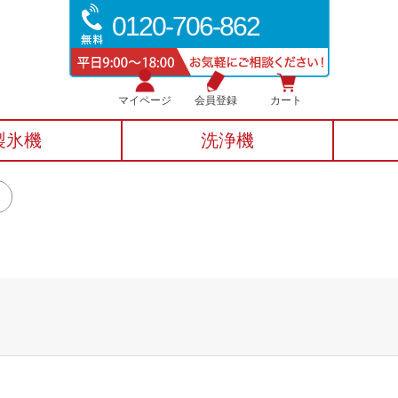
0120-706-862
マイページ
会員登録
カート
製氷機
洗浄機