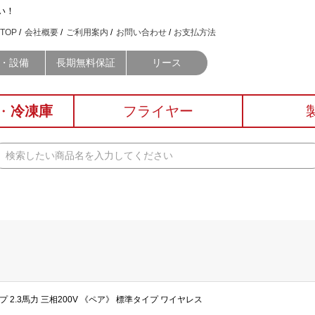
い！
TOP
会社概要
ご利用案内
お問い合わせ
お支払方法
・設備
長期無料保証
リース
・
冷凍庫
フライヤー
プ 2.3馬力 三相200V 《ペア》 標準タイプ ワイヤレス