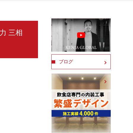
馬力 三相
ブログ