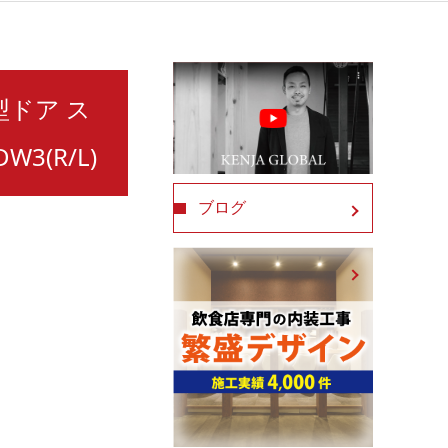
小型ドア ス
3(R/L)
ブログ