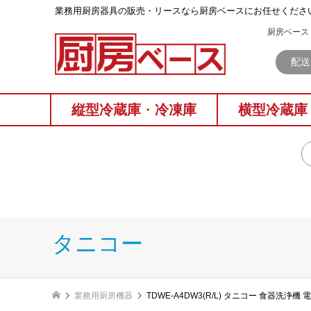
業務⽤厨房器具の販売・リースなら厨房ベースにお任せくださ
厨房ベース 
配送
縦型冷蔵庫
・
冷凍庫
横型冷蔵庫
タニコー
業務用厨房機器
TDWE-A4DW3(R/L) タニコー 食器洗浄機