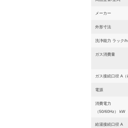
メーカー
外形寸法
洗浄能力 ラック/h
ガス消費量
ガス接続口径 A（
電源
消費電力
（50/60Hz） kW
給湯接続口径 A