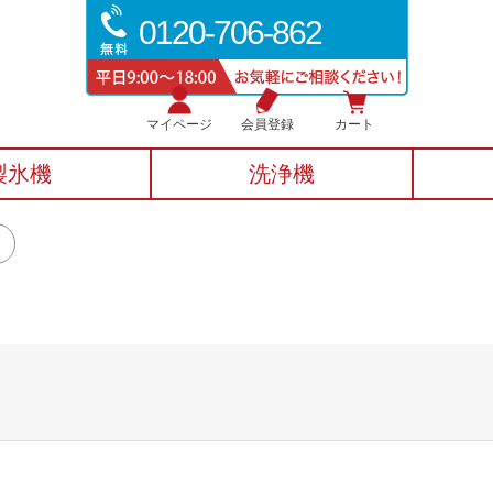
0120-706-862
マイページ
会員登録
カート
製氷機
洗浄機