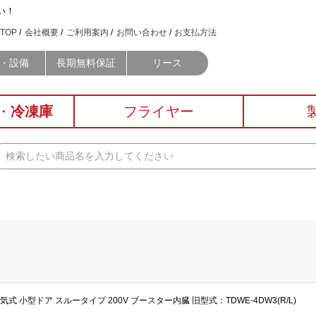
い！
TOP
会社概要
ご利用案内
お問い合わせ
お支払方法
・設備
長期無料保証
リース
・
冷凍庫
フライヤー
 電気式 小型ドア スルータイプ 200V ブースター内臓 旧型式：TDWE-4DW3(R/L)