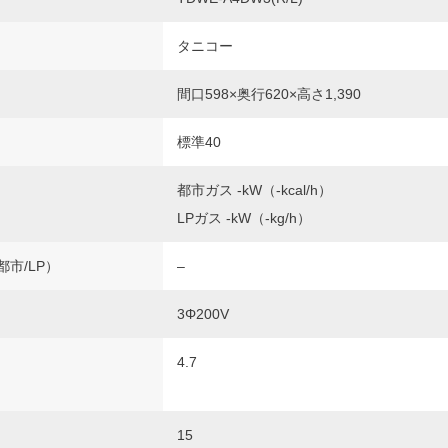
タニコー
間口598×奥行620×高さ1,390
標準40
都市ガス -kW（-kcal/h）
LPガス -kW（-kg/h）
都市/LP）
–
3Φ200V
4.7
15