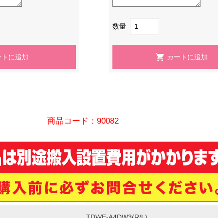
数量
商品コード：90082
TDWE-A4DW3(R/L)