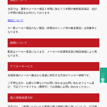
当店では、通常のメーカー保証１年間に加えて１年間の無料延長保証、合計
２年間の保証をお付けしております。
保証について
※一部メーカー保証のない製品（作業台やシンク等の板金製品）は対象外と
なります。
納期について
配送はメーカー直送になります。メーカーの在庫状況及び納品地域により異
なります。
アフターサービス
ご注文前の確認事項
全国各地のメーカー拠点から迅速に対応する万全のフォロー体制です。
ご不明な点や、お困りの事などのお問い合わせはお問い合わせフォーム及
び、下記フリーダイヤル（携帯可）でお気軽にお問い合わせください。
個人情報保護方針
当店では、ご利用いただいたお客様の個人情報の取り扱いについて、以下個