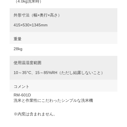
（4.0kg洗米時）
外形寸法（幅×奥行×高さ）
415×530×1345mm
重量
28kg
使用温湿度範囲
10～35°C、15～85%RH（ただし結露しないこと）
コメント
RM-601D
洗米と作業性にこだわったシンプルな洗米機
※内窯は含まれません。