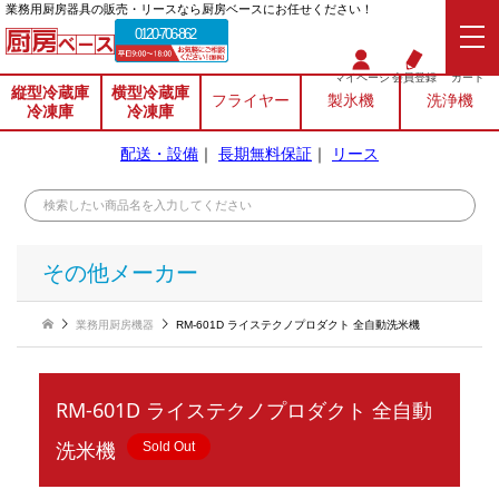
業務⽤厨房器具の販売・リースなら厨房ベースにお任せください！
0120-706-862
マイページ
会員登録
カート
縦型冷蔵庫
横型冷蔵庫
フライヤー
製氷機
洗浄機
冷凍庫
冷凍庫
配送・設備
｜
長期無料保証
｜
リース
その他メーカー
業務用厨房機器
RM-601D ライステクノプロダクト 全自動洗米機
RM-601D ライステクノプロダクト 全自動
洗米機
Sold Out