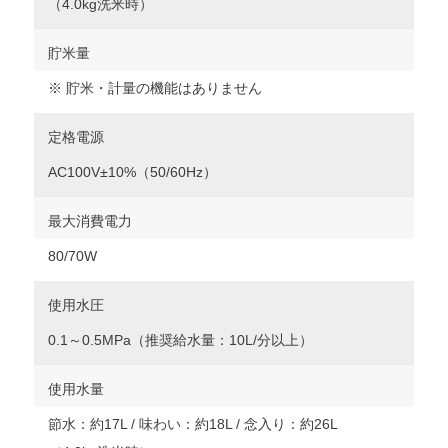
（4.0kg洗米時）
貯米量
※ 貯米・計量の機能はありません
定格電源
AC100V±10%（50/60Hz）
最大消費電力
80/70W
使用水圧
0.1～0.5MPa（推奨給水量：10L/分以上）
使用水量
節水：約17L / 味わい：約18L / 念入り：約26L