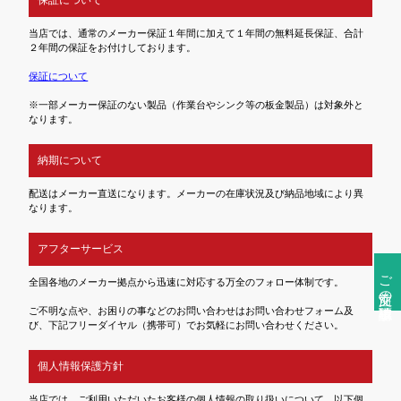
当店では、通常のメーカー保証１年間に加えて１年間の無料延長保証、合計
２年間の保証をお付けしております。
保証について
※一部メーカー保証のない製品（作業台やシンク等の板金製品）は対象外と
なります。
納期について
配送はメーカー直送になります。メーカーの在庫状況及び納品地域により異
なります。
アフターサービス
ご注文前の確認事項
全国各地のメーカー拠点から迅速に対応する万全のフォロー体制です。
ご不明な点や、お困りの事などのお問い合わせはお問い合わせフォーム及
び、下記フリーダイヤル（携帯可）でお気軽にお問い合わせください。
個人情報保護方針
当店では、ご利用いただいたお客様の個人情報の取り扱いについて、以下個