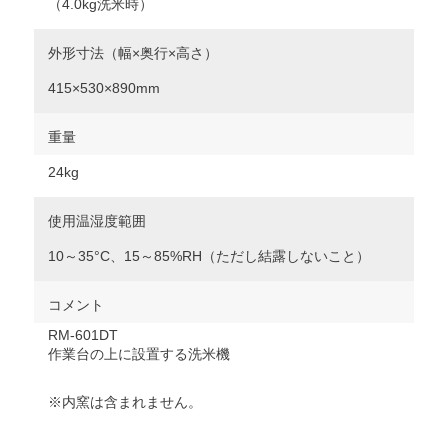
（4.0kg洗米時）
外形寸法（幅×奥行×高さ）
415×530×890mm
重量
24kg
使用温湿度範囲
10～35°C、15～85%RH（ただし結露しないこと）
コメント
RM-601DT
作業台の上に設置する洗米機
※内窯は含まれません。