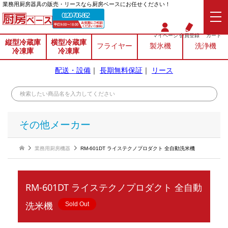
業務⽤厨房器具の販売・リースなら厨房ベースにお任せください！
0120-706-862
マイページ
会員登録
カート
縦型冷蔵庫
横型冷蔵庫
フライヤー
製氷機
洗浄機
冷凍庫
冷凍庫
配送・設備
｜
長期無料保証
｜
リース
その他メーカー
業務用厨房機器
RM-601DT ライステクノプロダクト 全自動洗米機
RM-601DT ライステクノプロダクト 全自動
洗米機
Sold Out