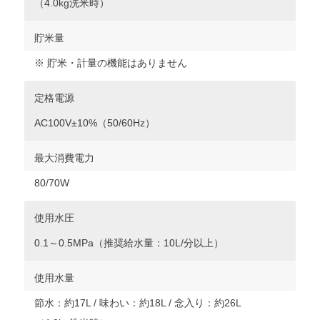
（4.0kg洗米時）
貯米量
※ 貯米・計量の機能はありません
定格電源
AC100V±10%（50/60Hz）
最大消費電力
80/70W
使用水圧
0.1～0.5MPa（推奨給水量：10L/分以上）
使用水量
節水：約17L / 味わい：約18L / 念入り：約26L