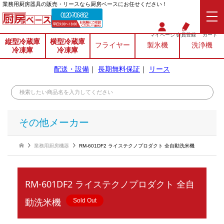
業務⽤厨房器具の販売・リースなら厨房ベースにお任せください！
0120-706-862
マイページ
会員登録
カート
縦型冷蔵庫
横型冷蔵庫
フライヤー
製氷機
洗浄機
冷凍庫
冷凍庫
配送・設備
｜
長期無料保証
｜
リース
その他メーカー
業務用厨房機器
RM-601DF2 ライステクノプロダクト 全自動洗米機
RM-601DF2 ライステクノプロダクト 全自
動洗米機
Sold Out