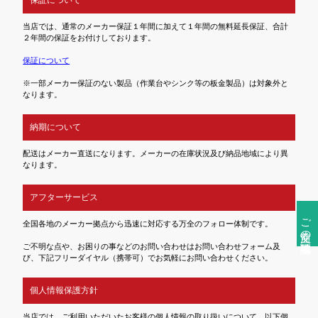
当店では、通常のメーカー保証１年間に加えて１年間の無料延長保証、合計
２年間の保証をお付けしております。
保証について
※一部メーカー保証のない製品（作業台やシンク等の板金製品）は対象外と
なります。
納期について
配送はメーカー直送になります。メーカーの在庫状況及び納品地域により異
なります。
アフターサービス
ご注文前の確認事項
全国各地のメーカー拠点から迅速に対応する万全のフォロー体制です。
ご不明な点や、お困りの事などのお問い合わせはお問い合わせフォーム及
び、下記フリーダイヤル（携帯可）でお気軽にお問い合わせください。
個人情報保護方針
当店では、ご利用いただいたお客様の個人情報の取り扱いについて、以下個