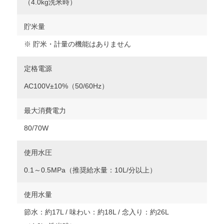
（4.0kg洗米時）
貯米量
※ 貯米・計量の機能はありません
定格電源
AC100V±10%（50/60Hz）
最大消費電力
80/70W
使用水圧
0.1～0.5MPa（推奨給水量：10L/分以上）
使用水量
節水：約17L / 味わい：約18L / 念入り：約26L