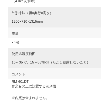
（4.0kg洗米時）
外形寸法（幅×奥行×高さ）
1200×710×1315mm
重量
73kg
使用温湿度範囲
10～35°C、15～85%RH（ただし結露しないこと）
コメント
RM-601DT
作業台の上に設置する洗米機
※内窯は含まれません。