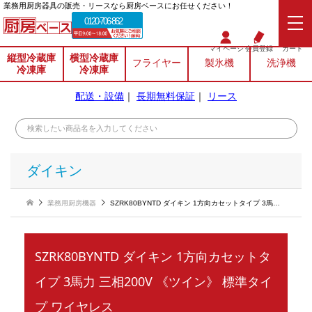
業務⽤厨房器具の販売・リースなら厨房ベースにお任せください！
0120-706-862
マイページ
会員登録
カート
縦型冷蔵庫
横型冷蔵庫
フライヤー
製氷機
洗浄機
冷凍庫
冷凍庫
配送・設備
｜
長期無料保証
｜
リース
ダイキン
業務用厨房機器
SZRK80BYNTD ダイキン 1方向カセットタイプ 3馬力 三相200V 《ツイン》 標準タイプ ワイヤレス
SZRK80BYNTD ダイキン 1方向カセットタ
イプ 3馬力 三相200V 《ツイン》 標準タイ
プ ワイヤレス