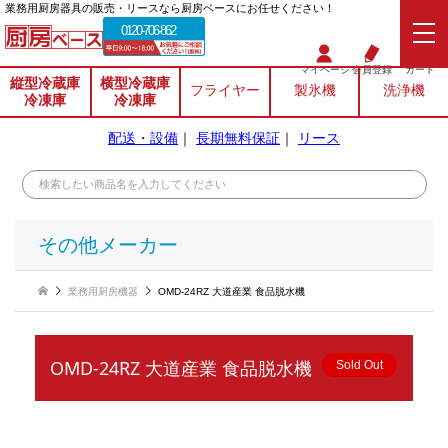
業務⽤厨房器具の販売・リースなら厨房ベースにお任せください！
0120-706-862
マイページ
会員登録
カート
縦型冷蔵庫
横型冷蔵庫
フライヤー
製氷機
洗浄機
冷凍庫
冷凍庫
配送・設備
｜
長期無料保証
｜
リース
その他メーカー
業務用厨房機器
OMD-24RZ 大道産業 食品脱水機
OMD-24RZ 大道産業 食品脱水機
Sold Out