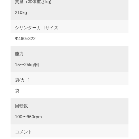
質量（本体重さkg)
210kg
シリンダーカゴサイズ
Φ460×322
能力
15〜25kg/回
袋/カゴ
袋
回転数
100〜960rpm
コメント