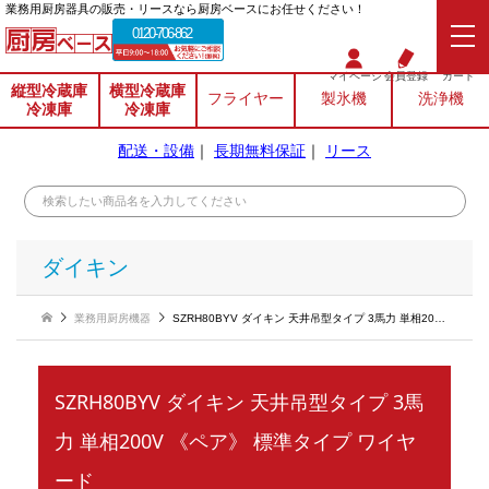
業務⽤厨房器具の販売・リースなら厨房ベースにお任せください！
0120-706-862
マイページ
会員登録
カート
縦型冷蔵庫
横型冷蔵庫
フライヤー
製氷機
洗浄機
冷凍庫
冷凍庫
配送・設備
｜
長期無料保証
｜
リース
ダイキン
業務用厨房機器
SZRH80BYV ダイキン 天井吊型タイプ 3馬力 単相200V 《ペア》 標準タイプ ワイヤード
SZRH80BYV ダイキン 天井吊型タイプ 3馬
力 単相200V 《ペア》 標準タイプ ワイヤ
ード