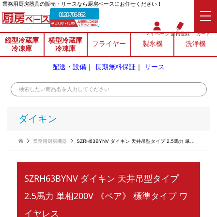
業務⽤厨房器具の販売・リースなら厨房ベースにお任せください！
0120-706-862
マイページ
会員登録
カート
縦型冷蔵庫
横型冷蔵庫
フライヤー
製氷機
洗浄機
冷凍庫
冷凍庫
配送・設備
｜
長期無料保証
｜
リース
ダイキン
業務用厨房機器
SZRH63BYNV ダイキン 天井吊型タイプ 2.5馬力 単相200V 《ペア》 標準タイプ ワイヤレス
SZRH63BYNV ダイキン 天井吊型タイプ
2.5馬力 単相200V 《ペア》 標準タイプ ワ
イヤレス