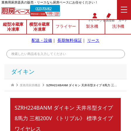
業務⽤厨房器具の販売・リースなら厨房ベースにお任せください！
0120-706-862
マイページ
会員登録
カート
縦型冷蔵庫
横型冷蔵庫
フライヤー
製氷機
洗浄機
冷凍庫
冷凍庫
配送・設備
｜
長期無料保証
｜
リース
ダイキン
業務用厨房機器
SZRH224BANM ダイキン 天井吊型タイプ 8馬力 三相200V 《トリプル》 標準タイプ ワイヤレス
SZRH224BANM ダイキン 天井吊型タイプ
8馬力 三相200V 《トリプル》 標準タイプ
ワイヤレス