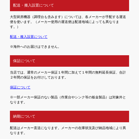
配送・搬入設置について
大型厨房機器（調理台も含みます）については、各メーカーが手配する運送
便を使います。（メーカー使用の運送便は配達地域によっても異なりま
す。）
配送・搬入設置について
※海外へのお届けはできません。
保証について
当店では、通常のメーカー保証１年間に加えて１年間の無料延長保証、合計
２年間の保証をお付けしております。
保証について
※一部メーカー保証のない製品（作業台やシンク等の板金製品）は対象外と
なります。
納期について
配送はメーカー直送になります。メーカーの在庫状況及び納品地域により異
なります。