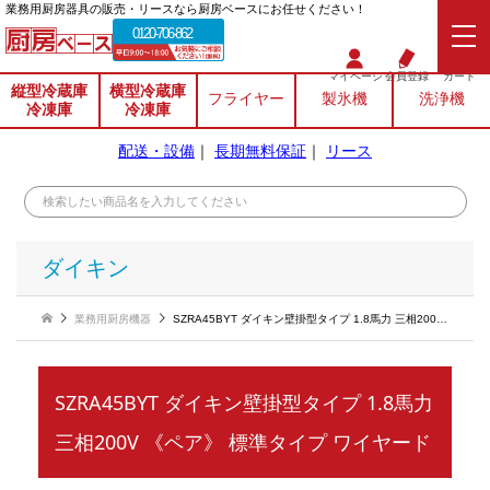
業務⽤厨房器具の販売・リースなら厨房ベースにお任せください！
0120-706-862
マイページ
会員登録
カート
縦型冷蔵庫
横型冷蔵庫
フライヤー
製氷機
洗浄機
冷凍庫
冷凍庫
配送・設備
｜
長期無料保証
｜
リース
ダイキン
業務用厨房機器
SZRA45BYT ダイキン壁掛型タイプ 1.8馬力 三相200V 《ペア》 標準タイプ ワイヤード
SZRA45BYT ダイキン壁掛型タイプ 1.8馬力
三相200V 《ペア》 標準タイプ ワイヤード