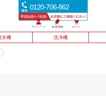
0120-706-862
マイページ
会員登録
カート
製氷機
洗浄機