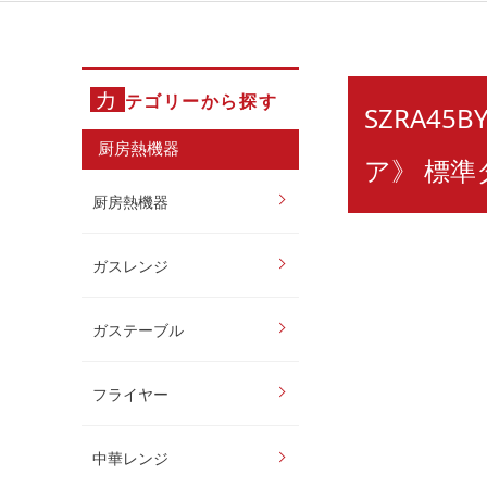
カ
テゴリーから探す
SZRA45
厨房熱機器
ア》 標準
厨房熱機器
ガスレンジ
ガステーブル
フライヤー
中華レンジ