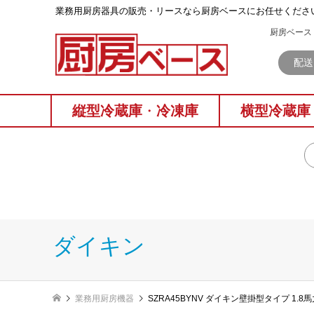
業務⽤厨房器具の販売・リースなら厨房ベースにお任せくださ
厨房ベース 
配送
縦型冷蔵庫
・
冷凍庫
横型冷蔵庫
ダイキン
業務用厨房機器
SZRA45BYNV ダイキン壁掛型タイプ 1.8