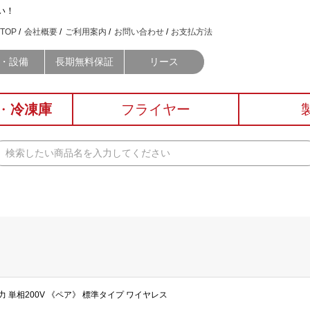
い！
TOP
会社概要
ご利用案内
お問い合わせ
お支払方法
・設備
長期無料保証
リース
・
冷凍庫
フライヤー
馬力 単相200V 《ペア》 標準タイプ ワイヤレス