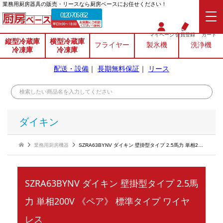
業務⽤厨房器具の販売・リースなら厨房ベースにお任せください！
0120-706-862
マイページ
会員登録
カート
縦型冷蔵庫
横型冷蔵庫
フライヤー
製氷機
洗浄機
冷凍庫
冷凍庫
配送・設備
｜
長期無料保証
｜
リース
ダイキン
業務用厨房機器
SZRA63BYNV ダイキン 壁掛型タイプ 2.5馬力 単相200V 《ペア》 標準タイプ ワイヤレス
SZRA63BYNV ダイキン 壁掛型タイプ 2.5馬
力 単相200V 《ペア》 標準タイプ ワイヤ
レス