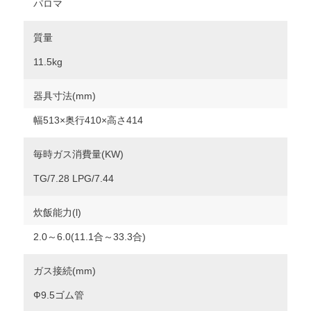
パロマ
質量
11.5kg
器具寸法(mm)
幅513×奥行410×高さ414
毎時ガス消費量(KW)
TG/7.28 LPG/7.44
炊飯能力(l)
2.0～6.0(11.1合～33.3合)
ガス接続(mm)
Ф9.5ゴム管