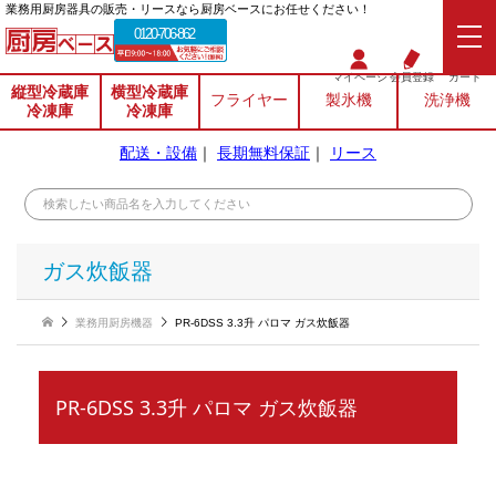
業務⽤厨房器具の販売・リースなら厨房ベースにお任せください！
0120-706-862
マイページ
会員登録
カート
縦型冷蔵庫
横型冷蔵庫
フライヤー
製氷機
洗浄機
冷凍庫
冷凍庫
配送・設備
｜
長期無料保証
｜
リース
ガス炊飯器
業務用厨房機器
PR-6DSS 3.3升 パロマ ガス炊飯器
PR-6DSS 3.3升 パロマ ガス炊飯器