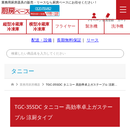
業務⽤厨房器具の販売・リースなら厨房ベースにお任せください！
0120-706-862
マイページ
会員登録
カート
縦型冷蔵庫
横型冷蔵庫
フライヤー
製氷機
洗浄機
冷凍庫
冷凍庫
配送・設備
｜
長期無料保証
｜
リース
タニコー
業務用厨房機器
TGC-35SDC タニコー 高効率卓上ガステーブル 涼厨タイプ
TGC-35SDC タニコー 高効率卓上ガステー
ブル 涼厨タイプ