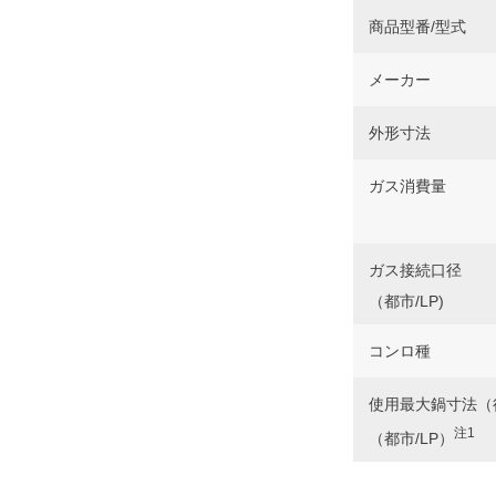
商品型番/型式
メーカー
外形寸法
ガス消費量
ガス接続口径
（都市/LP)
コンロ種
使用最大鍋寸法（径
注1
（都市/LP）