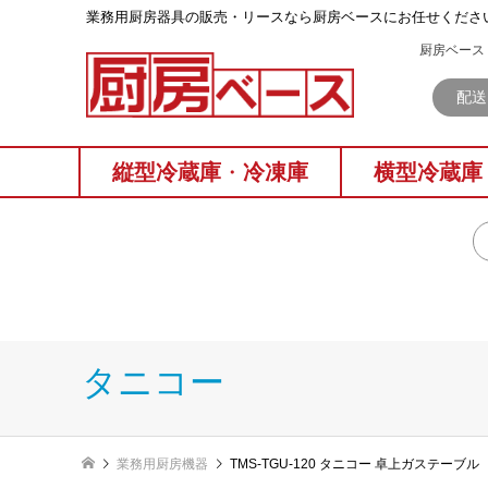
業務⽤厨房器具の販売・リースなら厨房ベースにお任せくださ
厨房ベース 
配送
縦型冷蔵庫
・
冷凍庫
横型冷蔵庫
タニコー
業務用厨房機器
TMS-TGU-120 タニコー 卓上ガステーブル