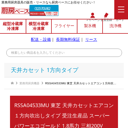
業務⽤厨房器具の販売・リースなら厨房ベースにお任せください！
0120-706-862
マイページ
会員登録
カート
縦型冷蔵庫
横型冷蔵庫
フライヤー
製氷機
洗浄機
冷凍庫
冷凍庫
配送・設備
｜
長期無料保証
｜
リース
天井カセット 1方向タイプ
業務用厨房機器
RSSA04533MU 東芝 天井カセットエアコン１方向吹出しタイプ 受注生産品 スーパーパワーエコゴールド 1.8馬力 三相200V 《シングル》
RSSA04533MU 東芝 天井カセットエアコン
１方向吹出しタイプ 受注生産品 スーパー
パワーエコゴールド 1.8馬力 三相200V