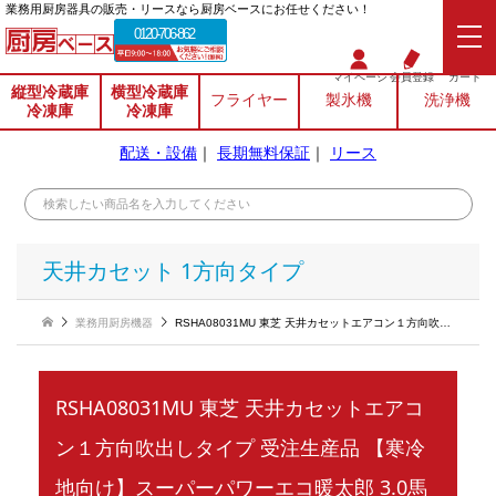
業務⽤厨房器具の販売・リースなら厨房ベースにお任せください！
0120-706-862
マイページ
会員登録
カート
縦型冷蔵庫
横型冷蔵庫
フライヤー
製氷機
洗浄機
冷凍庫
冷凍庫
配送・設備
｜
長期無料保証
｜
リース
天井カセット 1方向タイプ
業務用厨房機器
RSHA08031MU 東芝 天井カセットエアコン１方向吹出しタイプ 受注生産品 【寒冷地向け】スーパーパワーエコ暖太郎 3.0馬力 三相200V 《シングル》
RSHA08031MU 東芝 天井カセットエアコ
ン１方向吹出しタイプ 受注生産品 【寒冷
地向け】スーパーパワーエコ暖太郎 3.0馬