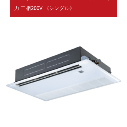
力 三相200V 《シングル》