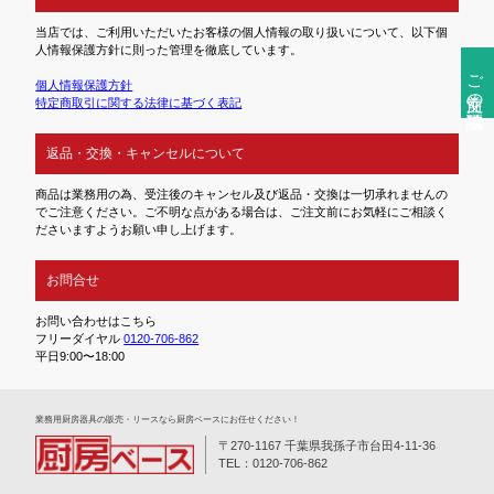
当店では、ご利用いただいたお客様の個人情報の取り扱いについて、以下個
人情報保護方針に則った管理を徹底しています。
ご注文前の確認事項
個人情報保護方針
特定商取引に関する法律に基づく表記
返品・交換・キャンセルについて
商品は業務用の為、受注後のキャンセル及び返品・交換は一切承れませんの
でご注意ください。ご不明な点がある場合は、ご注文前にお気軽にご相談く
ださいますようお願い申し上げます。
お問合せ
お問い合わせはこちら
フリーダイヤル
0120-706-862
平日9:00〜18:00
業務⽤厨房器具の販売・リースなら厨房ベースにお任せください！
〒270-1167 千葉県我孫子市台田4-11-36
TEL：0120-706-862