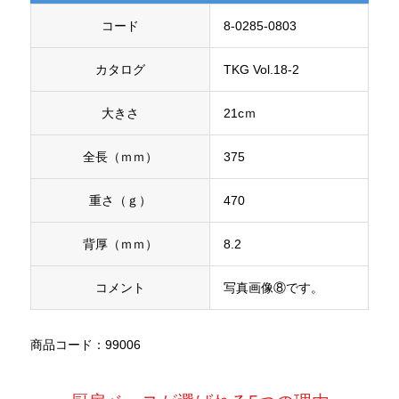
コード
8-0285-0803
カタログ
TKG Vol.18-2
大きさ
21cｍ
全長（ｍｍ）
375
重さ（ｇ）
470
背厚（ｍｍ）
8.2
コメント
写真画像⑧です。
商品コード：99006