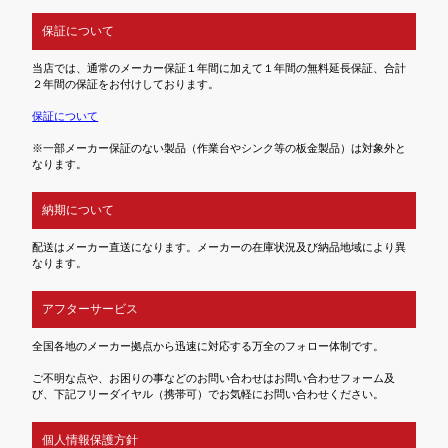
保証について
当店では、通常のメーカー保証１年間に加えて１年間の無料延長保証、合計
２年間の保証をお付けしております。
保証について
※一部メーカー保証のない製品（作業台やシンク等の板金製品）は対象外と
なります。
納期について
配送はメーカー直送になります。メーカーの在庫状況及び納品地域により異
なります。
アフターサービス
全国各地のメーカー拠点から迅速に対応する万全のフォロー体制です。
ご不明な点や、お困りの事などのお問い合わせはお問い合わせフォーム及
び、下記フリーダイヤル（携帯可）でお気軽にお問い合わせください。
個人情報保護方針