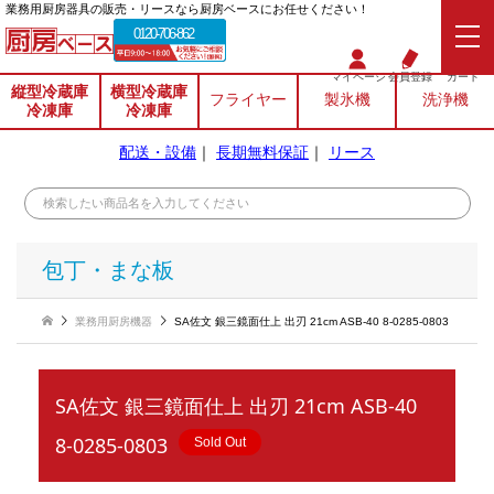
業務⽤厨房器具の販売・リースなら厨房ベースにお任せください！
0120-706-862
マイページ
会員登録
カート
縦型冷蔵庫
横型冷蔵庫
フライヤー
製氷機
洗浄機
冷凍庫
冷凍庫
配送・設備
｜
長期無料保証
｜
リース
包丁・まな板
業務用厨房機器
SA佐文 銀三鏡面仕上 出刃 21cm ASB-40 8-0285-0803
SA佐文 銀三鏡面仕上 出刃 21cm ASB-40
8-0285-0803
Sold Out