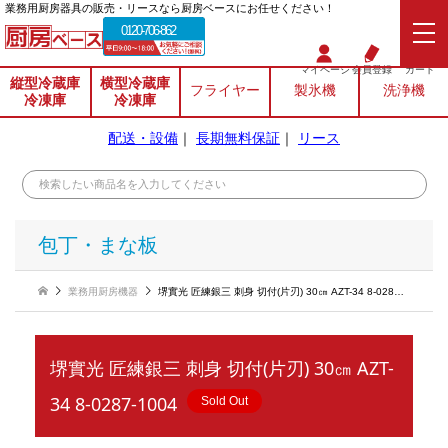
業務⽤厨房器具の販売・リースなら厨房ベースにお任せください！
0120-706-862
マイページ
会員登録
カート
縦型冷蔵庫
横型冷蔵庫
フライヤー
製氷機
洗浄機
冷凍庫
冷凍庫
配送・設備
｜
長期無料保証
｜
リース
包丁・まな板
業務用厨房機器
堺實光 匠練銀三 刺身 切付(片刃) 30㎝ AZT-34 8-0287-1004
堺實光 匠練銀三 刺身 切付(片刃) 30㎝ AZT-
34 8-0287-1004
Sold Out