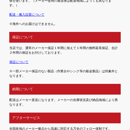
便を使います。（メーカー使用の運送便は配達地域によっても異なりま
す。）
配送・搬入設置について
※海外へのお届けはできません。
保証について
当店では、通常のメーカー保証１年間に加えて１年間の無料延長保証、合計
２年間の保証をお付けしております。
保証について
※一部メーカー保証のない製品（作業台やシンク等の板金製品）は対象外と
なります。
納期について
配送はメーカー直送になります。メーカーの在庫状況及び納品地域により異
なります。
アフターサービス
全国各地のメーカー拠点から迅速に対応する万全のフォロー体制です。