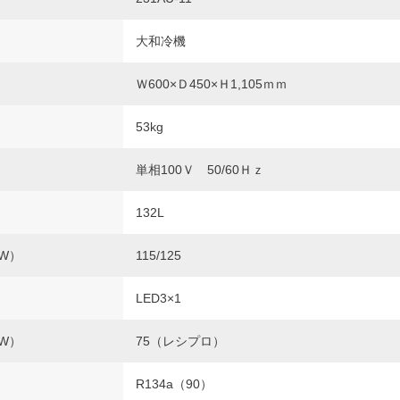
大和冷機
Ｗ600×Ｄ450×Ｈ1,105ｍｍ
53kg
単相100Ｖ 50/60Ｈｚ
132L
W）
115/125
LED3×1
W）
75（レシプロ）
R134a（90）