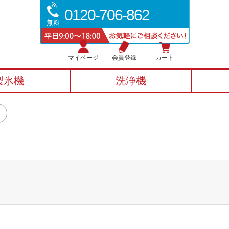
0120-706-862
マイページ
会員登録
カート
製氷機
洗浄機