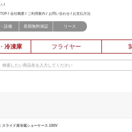
い！
TOP
会社概要
ご利用案内
お問い合わせ
お支払方法
・設備
長期無料保証
リース
・
冷凍庫
フライヤー
ス スライド扉冷蔵ショーケース 100V