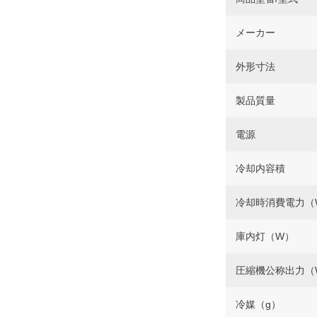
メーカー
外形寸法
製品質量
電源
冷却内容積
冷却時消費電力（
庫内灯（W）
圧縮機公称出力（
冷媒（g）