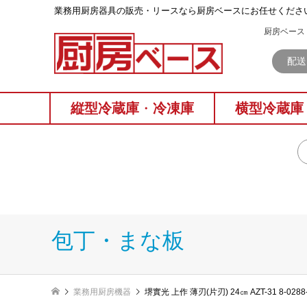
業務⽤厨房器具の販売・リースなら厨房ベースにお任せくださ
厨房ベース 
配送
縦型冷蔵庫
・
冷凍庫
横型冷蔵庫
包丁・まな板
業務用厨房機器
堺實光 上作 薄刃(片刃) 24㎝ AZT-31 8-0288