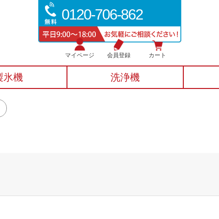
0120-706-862
マイページ
会員登録
カート
製氷機
洗浄機