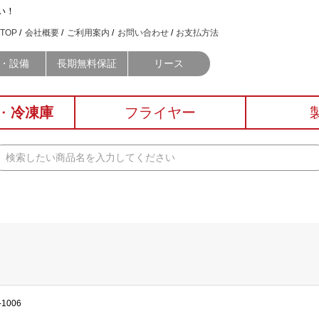
い！
TOP
会社概要
ご利用案内
お問い合わせ
お支払方法
・設備
長期無料保証
リース
・
冷凍庫
フライヤー
-1006