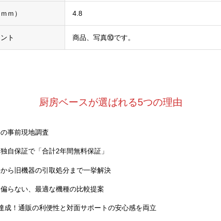
（ｍｍ）
4.8
メント
商品、写真⑩です。
厨房ベースが選ばれる5つの理由
料の事前現地調査
独自保証で「合計2年間無料保証」
事から旧機器の引取処分まで一挙解決
に偏らない、最適な機種の比較提案
達成！通販の利便性と対面サポートの安心感を両立