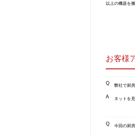
以上の機器を
お客様
Q
弊社で厨
A
ネットを
Q
今回の厨