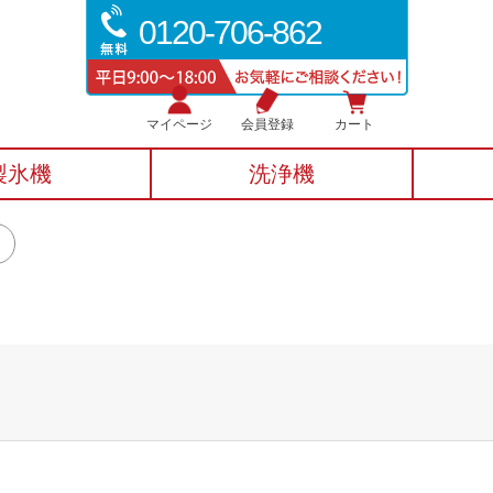
0120-706-862
マイページ
会員登録
カート
製氷機
洗浄機