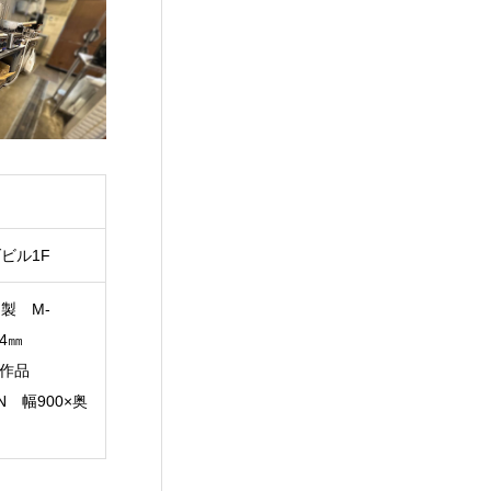
ビル1F
製 M-
64㎜
製作品
 幅900×奥