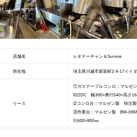
店舗名
レオテーチャン＆Survive
所在地
埼玉県川越市新富町2-9-17イイダ
①ガステーブルコンロ：マルゼン
822DC 幅300×奥行540×高さ1
リース
➁コンロ台：マルゼン製 特注
③作業台：マルゼン製 BW-096N
行600×800㎜