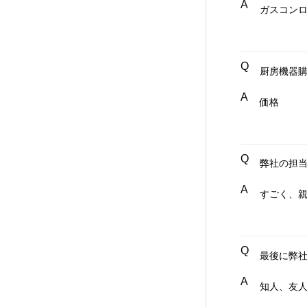
A
ガスコン
Q
厨房機器
A
価格
Q
弊社の担
A
すごく、
Q
最後に弊
A
知人、友