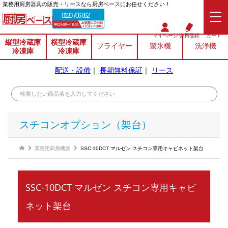
業務⽤厨房器具の販売・リースなら厨房ベースにお任せください！
0120-706-862
マイページ
会員登録
カート
縦型冷蔵庫
横型冷蔵庫
フライヤー
製氷機
洗浄機
冷凍庫
冷凍庫
配送・設備
｜
長期無料保証
｜
リース
スチコンオプション（架台）
業務用厨房機器
SSC-10DCT マルゼン スチコン専用キャビネット架台
SSC-10DCT マルゼン スチコン専用キャビ
ネット架台