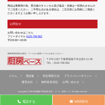
商品は業務用の為、受注後のキャンセル及び返品・交換は一切承れませんの
でご注意ください。ご不明な点がある場合は、ご注文前にお気軽にご相談く
ださいますようお願い申し上げます。
お問合せ
お問い合わせはこちら
フリーダイヤル
0120-706-862
平日9:00〜18:00
業務⽤厨房器具の販売・リースなら厨房ベースにお任せください！
〒270-1167 千葉県我孫子市台田4-11-36
TEL：0120-706-862
コラム
用語集
特定商取引法
プライバシーポリシー
運営会社
無料延⻑保証
お問い合わせ
Copyright(C) 2020 厨房機器 料理道具 販売・リース - 厨房ベース. All rights reserved.
電話する
WEB受付