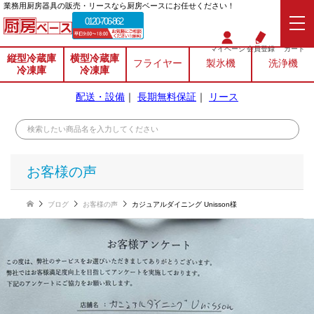
業務⽤厨房器具の販売・リースなら厨房ベースにお任せください！
0120-706-862
マイページ
会員登録
カート
縦型冷蔵庫
横型冷蔵庫
フライヤー
製氷機
洗浄機
冷凍庫
冷凍庫
配送・設備
｜
長期無料保証
｜
リース
お客様の声
ブログ
お客様の声
カジュアルダイニング Unisson様