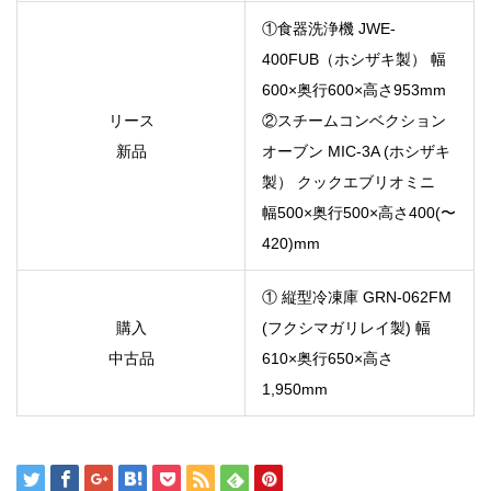
①食器洗浄機 JWE-
400FUB（ホシザキ製） 幅
600×奥行600×高さ953mm
リース
②スチームコンベクション
新品
オーブン MIC-3A (ホシザキ
製） クックエブリオミニ
幅500×奥行500×高さ400(〜
420)mm
① 縦型冷凍庫 GRN-062FM
購入
(フクシマガリレイ製) 幅
中古品
610×奥行650×高さ
1,950mm