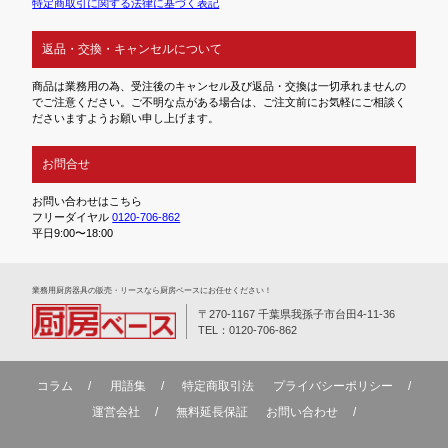
特定商取引に関する法律に基づく表記
返品・交換・キャンセルについて
商品は業務用の為、受注後のキャンセル及び返品・交換は一切承れませんの
でご注意ください。ご不明な点がある場合は、ご注文前にお気軽にご相談く
ださいますようお願い申し上げます。
お問合せ
お問い合わせはこちら
フリーダイヤル
0120-706-862
平日9:00〜18:00
業務⽤厨房器具の販売・リースなら厨房ベースにお任せください！
〒270-1167 千葉県我孫子市台田4-11-36
TEL：0120-706-862
コラム
用語集
特定商取引法
プライバシーポリシー
運営会社
無料延⻑保証
お問い合わせ