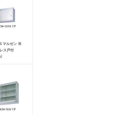
0S マルゼン 吊
ンレス戸付
)