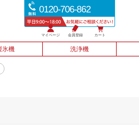
0120-706-862
マイページ
会員登録
カート
製氷機
洗浄機