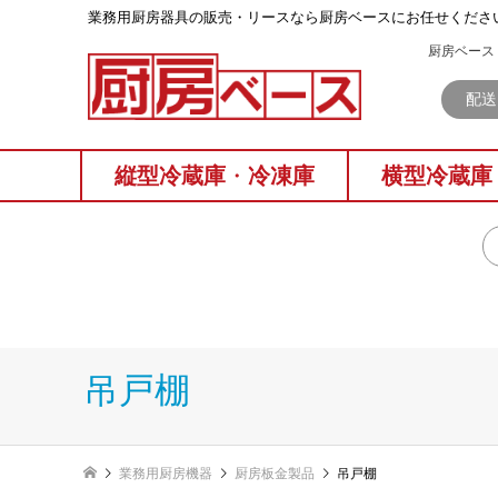
業務⽤厨房器具の販売・リースなら厨房ベースにお任せくださ
厨房ベース 
配送
縦型冷蔵庫
・
冷凍庫
横型冷蔵庫
吊戸棚
業務用厨房機器
厨房板金製品
吊戸棚