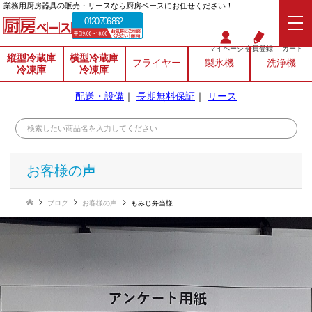
業務⽤厨房器具の販売・リースなら厨房ベースにお任せください！
0120-706-862
マイページ
会員登録
カート
縦型冷蔵庫
横型冷蔵庫
フライヤー
製氷機
洗浄機
冷凍庫
冷凍庫
配送・設備
｜
長期無料保証
｜
リース
お客様の声
ブログ
お客様の声
もみじ弁当様