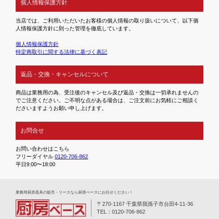
個人情報保護方針
当店では、ご利用いただいたお客様の個人情報の取り扱いについて、以下個
人情報保護方針に則った管理を徹底しています。
個人情報保護方針
特定商取引に関する法律に基づく表記
返品・交換・キャンセルについて
商品は業務用の為、受注後のキャンセル及び返品・交換は一切承れませんの
でご注意ください。ご不明な点がある場合は、ご注文前にお気軽にご相談く
ださいますようお願い申し上げます。
お問合せ
お問い合わせはこちら
フリーダイヤル
0120-706-862
平日9:00〜18:00
業務⽤厨房器具の販売・リースなら厨房ベースにお任せください！
〒270-1167 千葉県我孫子市台田4-11-36
TEL：0120-706-862