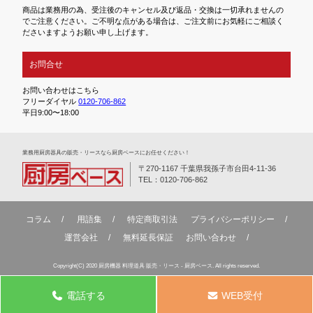
商品は業務用の為、受注後のキャンセル及び返品・交換は一切承れませんの
でご注意ください。ご不明な点がある場合は、ご注文前にお気軽にご相談く
ださいますようお願い申し上げます。
お問合せ
お問い合わせはこちら
フリーダイヤル
0120-706-862
平日9:00〜18:00
業務⽤厨房器具の販売・リースなら厨房ベースにお任せください！
〒270-1167 千葉県我孫子市台田4-11-36
TEL：0120-706-862
コラム
用語集
特定商取引法
プライバシーポリシー
運営会社
無料延⻑保証
お問い合わせ
Copyright(C) 2020 厨房機器 料理道具 販売・リース - 厨房ベース. All rights reserved.
電話する
WEB受付