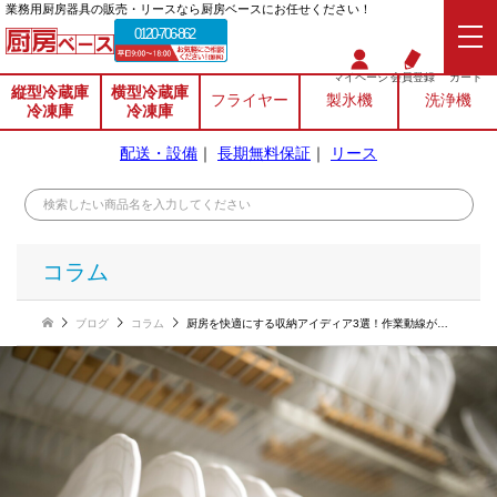
業務⽤厨房器具の販売・リースなら厨房ベースにお任せください！
0120-706-862
マイページ
会員登録
カート
縦型冷蔵庫
横型冷蔵庫
フライヤー
製氷機
洗浄機
冷凍庫
冷凍庫
配送・設備
｜
長期無料保証
｜
リース
コラム
ブログ
コラム
厨房を快適にする収納アイディア3選！作業動線が悪いデメリットも解説