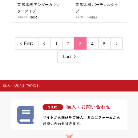
業 製氷機 アンダーカウン
業 製氷機 バーチカルタイ
タータイプ
プ
¥440,154
¥478,192
(税込)
(税込)
First
1
2
3
4
5


Last
購入～納品までの流れ