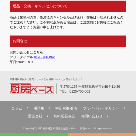
返品・交換・キャンセルについて
商品は業務用の為、受注後のキャンセル及び返品・交換は一切承れませんの
でご注意ください。ご不明な点がある場合は、ご注文前にお気軽にご相談く
ださいますようお願い申し上げます。
お問合せ
お問い合わせはこちら
フリーダイヤル
0120-706-862
平日9:00〜18:00
業務⽤厨房器具の販売・リースなら厨房ベースにお任せください！
〒270-1167 千葉県我孫子市台田4-11-36
TEL：0120-706-862
コラム
用語集
特定商取引法
プライバシーポリシー
運営会社
無料延⻑保証
お問い合わせ
Copyright(C) 2020 厨房機器 料理道具 販売・リース - 厨房ベース. All rights reserved.