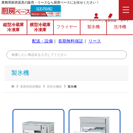
業務⽤厨房器具の販売・リースなら厨房ベースにお任せください！
0120-706-862
マイページ
会員登録
カート
縦型冷蔵庫
横型冷蔵庫
フライヤー
製氷機
洗浄機
冷凍庫
冷凍庫
配送・設備
｜
長期無料保証
｜
リース
製氷機
業務用厨房機器
厨房冷機器
製氷機